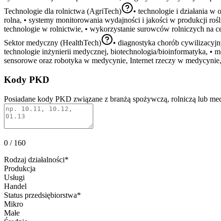
Technologie dla rolnictwa (AgriTech)
• technologie i działania w
rolna, • systemy monitorowania wydajności i jakości w produkcji rośl
technologie w rolnictwie, • wykorzystanie surowców rolniczych na ce
Sektor medyczny (HealthTech)
• diagnostyka chorób cywilizacyjn
technologie inżynierii medycznej, biotechnologia/bioinformatyka, • m
sensorowe oraz robotyka w medycynie, Internet rzeczy w medycynie,
Kody PKD
Posiadane kody PKD związane z branżą spożywczą, rolniczą lub me
0
/ 160
Rodzaj działalności
*
Produkcja
Usługi
Handel
Status przedsiębiorstwa
*
Mikro
Małe