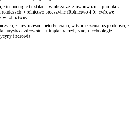
ca, • technologie i działania w obszarze: zrównoważona produkcja
ń rolniczych, • rolnictwo precyzyjne (Rolnictwo 4.0), cyfrowe
e w rolnictwie.
iczych, • nowoczesne metody terapii, w tym leczenia bezpłodności, •
pia, turystyka zdrowotna, • implanty medyczne, • technologie
dycyny i zdrowia.