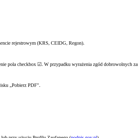
mencie rejestrowym (KRS, CEIDG, Regon).
nie pola checkbox ☑. W przypadku wyrażenia zgód dobrowolnych za
cisku „Pobierz PDF".
ub przy użyciu Profilu Zaufanego (
podpis.gov.pl
).