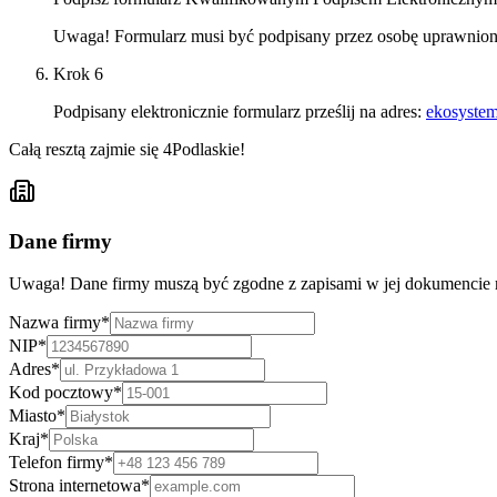
Uwaga!
Formularz musi być podpisany przez osobę uprawnioną 
Krok
6
Podpisany elektronicznie formularz prześlij na adres:
ekosyste
Całą resztą zajmie się 4Podlaskie!
Dane firmy
Uwaga! Dane firmy muszą być zgodne z zapisami w jej dokumenc
Nazwa firmy
*
NIP
*
Adres
*
Kod pocztowy
*
Miasto
*
Kraj
*
Telefon firmy
*
Strona internetowa
*