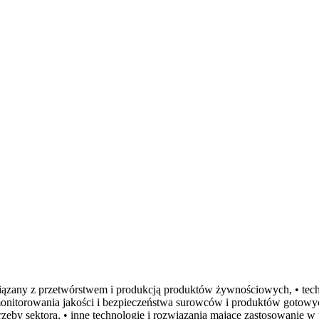
ązany z przetwórstwem i produkcją produktów żywnościowych, • tech
 monitorowania jakości i bezpieczeństwa surowców i produktów gotowy
trzeby sektora, • inne technologie i rozwiązania mające zastosowanie