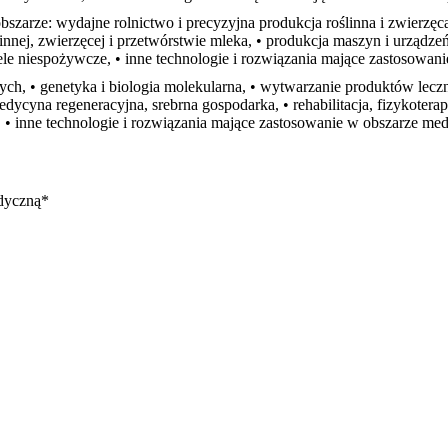
 obszarze: wydajne rolnictwo i precyzyjna produkcja roślinna i zwierzę
innej, zwierzęcej i przetwórstwie mleka, • produkcja maszyn i urządze
le niespożywcze, • inne technologie i rozwiązania mające zastosowani
ych, • genetyka i biologia molekularna, • wytwarzanie produktów leczn
edycyna regeneracyjna, srebrna gospodarka, • rehabilitacja, fizykotera
 • inne technologie i rozwiązania mające zastosowanie w obszarze me
dyczną
*