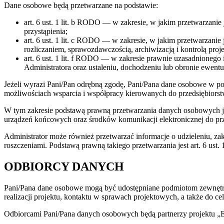
Dane osobowe będą przetwarzane na podstawie:
art. 6 ust. 1 lit. b RODO — w zakresie, w jakim przetwarzanie 
przystąpienia;
art. 6 ust. 1 lit. c RODO — w zakresie, w jakim przetwarzan
rozliczaniem, sprawozdawczością, archiwizacją i kontrolą proje
art. 6 ust. 1 lit. f RODO — w zakresie prawnie uzasadnionego 
Administratora oraz ustaleniu, dochodzeniu lub obronie ewent
Jeżeli wyrazi Pani/Pan odrębną zgodę, Pani/Pana dane osobowe w pos
możliwościach wsparcia i współpracy kierowanych do przedsiębiors
W tym zakresie podstawą prawną przetwarzania danych osobowych jest
urządzeń końcowych oraz środków komunikacji elektronicznej do prz
Administrator może również przetwarzać informacje o udzieleniu, za
roszczeniami. Podstawą prawną takiego przetwarzania jest art. 6 ust. 
ODBIORCY DANYCH
Pani/Pana dane osobowe mogą być udostępniane podmiotom zewnętrzny
realizacji projektu, kontaktu w sprawach projektowych, a także do 
Odbiorcami Pani/Pana danych osobowych będą partnerzy projektu „Ek