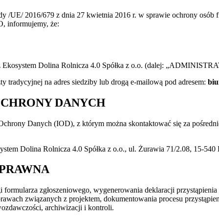
ady /UE/ 2016/679 z dnia 27 kwietnia 2016 r. w sprawie ochrony osó
, informujemy, że:
 Ekosystem Dolina Rolnicza 4.0 Spółka z o.o. (dalej: „ADMINISTRATO
y tradycyjnej na adres siedziby lub drogą e-mailową pod adresem:
biu
OCHRONY DANYCH
Ochrony Danych (IOD), z którym można skontaktować się za pośredn
tem Dolina Rolnicza 4.0 Spółka z o.o., ul. Żurawia 71/2.08, 15-540 
 PRAWNA
i formularza zgłoszeniowego, wygenerowania deklaracji przystąpienia 
 sprawach związanych z projektem, dokumentowania procesu przystąpie
wozdawczości, archiwizacji i kontroli.