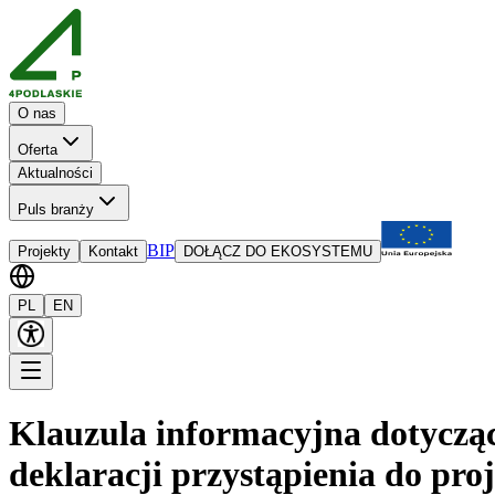
O nas
Oferta
Aktualności
Puls branży
BIP
Projekty
Kontakt
DOŁĄCZ DO EKOSYSTEMU
PL
EN
Klauzula informacyjna dotyczą
deklaracji przystąpienia do pro