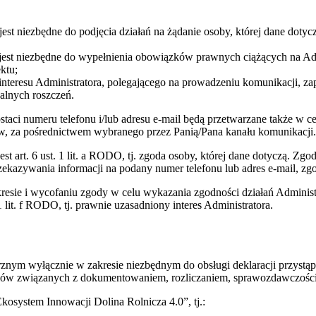
jest niezbędne do podjęcia działań na żądanie osoby, której dane dotycz
ie jest niezbędne do wypełnienia obowiązków prawnych ciążących na 
ktu;
interesu Administratora, polegającego na prowadzeniu komunikacji, za
ualnych roszczeń.
taci numeru telefonu i/lub adresu e-mail będą przetwarzane także w ce
tw, za pośrednictwem wybranego przez Panią/Pana kanału komunikacji.
 art. 6 ust. 1 lit. a RODO, tj. zgoda osoby, której dane dotyczą. Z
ekazywania informacji na podany numer telefonu lub adres e-mail, zgo
kresie i wycofaniu zgody w celu wykazania zgodności działań Adminis
1 lit. f RODO, tj. prawnie uzasadniony interes Administratora.
m wyłącznie w zakresie niezbędnym do obsługi deklaracji przystąpien
celów związanych z dokumentowaniem, rozliczaniem, sprawozdawczością
osystem Innowacji Dolina Rolnicza 4.0”, tj.: