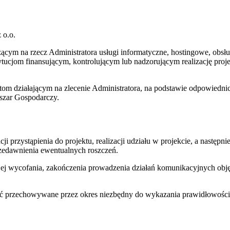
 o.o.
na rzecz Administratora usługi informatyczne, hostingowe, obsługi 
stytucjom finansującym, kontrolującym lub nadzorującym realizację p
om działającym na zlecenie Administratora, na podstawie odpowiedn
szar Gospodarczy.
 przystąpienia do projektu, realizacji udziału w projekcie, a następn
przedawnienia ewentualnych roszczeń.
ej wycofania, zakończenia prowadzenia działań komunikacyjnych obję
yć przechowywane przez okres niezbędny do wykazania prawidłowości 