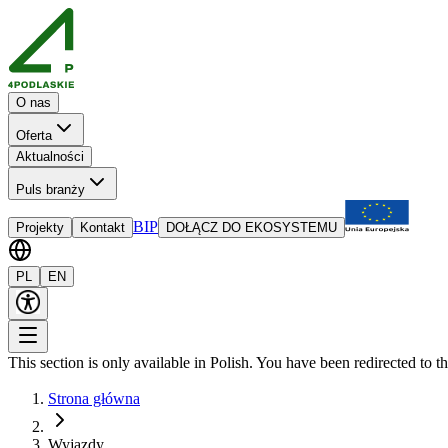
O nas
Oferta
Aktualności
Puls branży
BIP
Projekty
Kontakt
DOŁĄCZ DO EKOSYSTEMU
PL
EN
This section is only available in Polish. You have been redirected to t
Strona główna
Wyjazdy