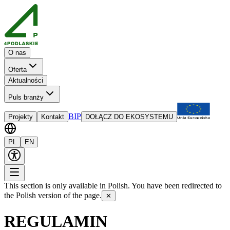
O nas
Oferta
Aktualności
Puls branży
BIP
Projekty
Kontakt
DOŁĄCZ DO EKOSYSTEMU
PL
EN
This section is only available in Polish. You have been redirected to
the Polish version of the page.
✕
REGULAMIN