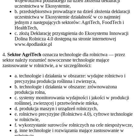
województwa podlaskiego na dzień złożenia deklaracji
uczestnictwa w Ekosystemie,
b. przedsiębiorstwa prowadzące na dzień złożenia deklaracji
uczestnictwa w Ekosystemie działalność w co najmniej
jednym z następujących sektorów: AgriTech, FoodTech i
HealthTech,
c. złożą Deklarację przystąpienia do Ekosystemu Innowacji
Dolina Rolnicza 4.0 dostępną na stronie internetowej
www.4podlaskie.pl
4.
Sektor AgriTech
oznacza technologie dla rolnictwa — przez
sektor należy rozumieć nowoczesne technologie mające
zastosowanie w rolnictwie, a w szczególności:
a. technologie i działania w obszarze: wydajne rolnictwo i
precyzyjna produkcja roślinna i zwierzęca,
b. technologie i działania w obszarze: zrównoważona
produkcja rolna,
c. systemy monitorowania wydajności i jakości w produkcji
roślinnej, zwierzęcej i przetwórstwie mleka,
d. produkcja maszyn i urządzeń rolniczych,
e. rolnictwo precyzyjne (Rolnictwo 4.0), cyfrowe technologie
w rolnictwie,
f. wykorzystanie surowców rolniczych na cele niespożywcze,
g. inne technologie i rozwiązania mające zastosowanie w
rolnictwie.