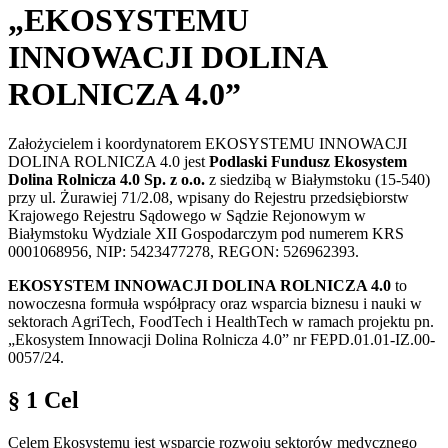
„EKOSYSTEMU
INNOWACJI DOLINA
ROLNICZA 4.0”
Założycielem i koordynatorem EKOSYSTEMU INNOWACJI
DOLINA ROLNICZA 4.0 jest
Podlaski Fundusz Ekosystem
Dolina Rolnicza 4.0 Sp. z o.o.
z siedzibą w Białymstoku (15-540)
przy ul. Żurawiej 71/2.08, wpisany do Rejestru przedsiębiorstw
Krajowego Rejestru Sądowego w Sądzie Rejonowym w
Białymstoku Wydziale XII Gospodarczym pod numerem KRS
0001068956, NIP: 5423477278, REGON: 526962393.
EKOSYSTEM INNOWACJI DOLINA ROLNICZA 4.0
to
nowoczesna formuła współpracy oraz wsparcia biznesu i nauki w
sektorach AgriTech, FoodTech i HealthTech w ramach projektu pn.
„Ekosystem Innowacji Dolina Rolnicza 4.0” nr FEPD.01.01-IZ.00-
0057/24.
§ 1 Cel
Celem Ekosystemu jest wsparcie rozwoju sektorów medycznego